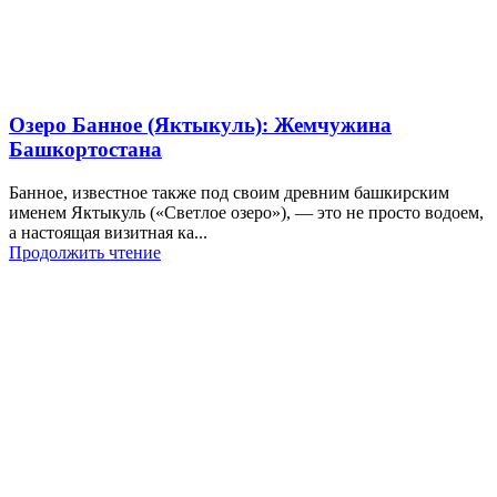
Озеро Банное (Яктыкуль): Жемчужина
Башкортостана
Банное, известное также под своим древним башкирским
именем Яктыкуль («Светлое озеро»), — это не просто водоем,
а настоящая визитная ка...
Продолжить чтение