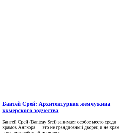
Бантей Срей: Архитектурная жемчужина
кхмерского зодчества
Бантей Срей (Banteay Srei) занимает особое место среди
храмов Ангкора — это не грандиозный дворец и не храм-
гора, возведённый по воле в...