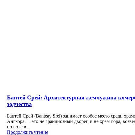
Бантей Срей: Архитектурная жемчужина кхмер
зодчества
Бантей Срей (Banteay Srei) занимает особое место среди храм
Ангкора — это не грандиозный дворец и не храм-гора, возв
по воле в...
Продолжить чтение