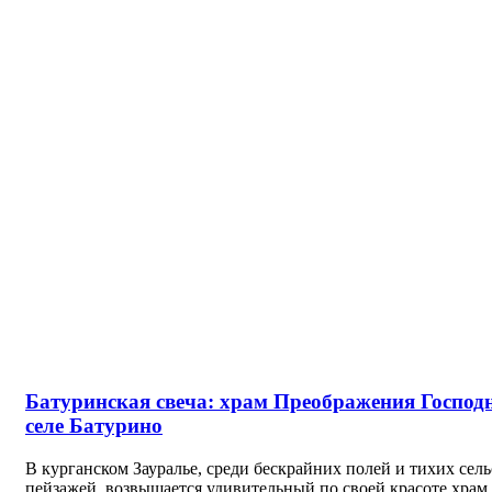
Батуринская свеча: храм Преображения Господ
селе Батурино
В курганском Зауралье, среди бескрайних полей и тихих сел
пейзажей, возвышается удивительный по своей красоте храм