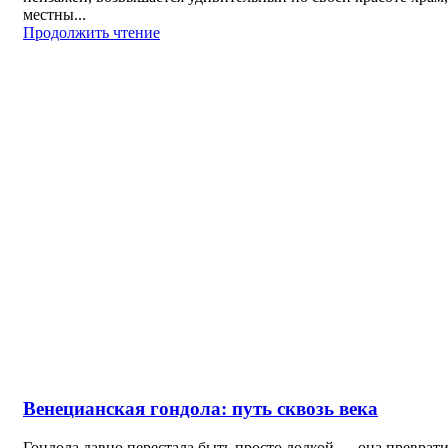
местны...
Продолжить чтение
Венецианская гондола: путь сквозь века
Гондола давно перестала быть просто лодкой — она преврати