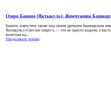
Озеро Банное (Яктыкуль): Жемчужина Башкор
Банное, известное также под своим древним башкирским им
Яктыкуль («Светлое озеро»), — это не просто водоем, а наст
визитная ка...
Продолжить чтение